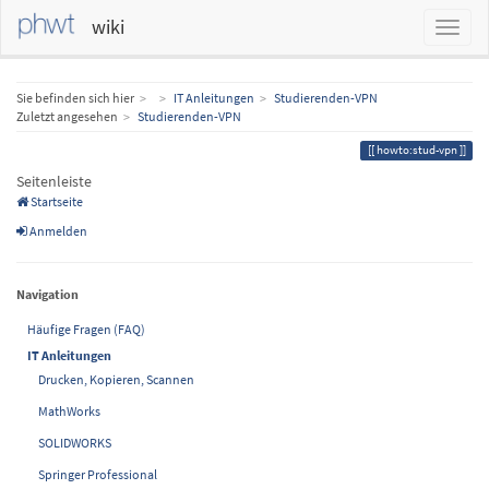
wiki
Home
Sie befinden sich hier
IT Anleitungen
Studierenden-VPN
Zuletzt angesehen
Studierenden-VPN
howto:stud-vpn
Seitenleiste
Startseite
Anmelden
Navigation
Häufige Fragen (FAQ)
IT Anleitungen
Drucken, Kopieren, Scannen
MathWorks
SOLIDWORKS
Springer Professional